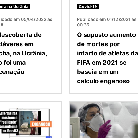
rra na Ucrânia
Covid-19
licado em 05/04/2022 às
Publicado em 01/12/2021 às
28
00:35
descoberta de
O suposto aumento
dáveres em
de mortes por
cha, na Ucrânia,
infarto de atletas d
o foi uma
FIFA em 2021 se
cenação
baseia em um
cálculo enganoso
m
Imagem