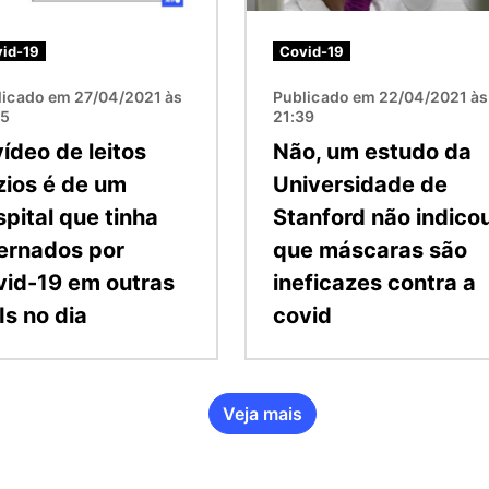
id-19
Covid-19
licado em 27/04/2021 às
Publicado em 22/04/2021 às
55
21:39
ídeo de leitos
Não, um estudo da
zios é de um
Universidade de
pital que tinha
Stanford não indico
ternados por
que máscaras são
vid-19 em outras
ineficazes contra a
Is no dia
covid
Veja mais