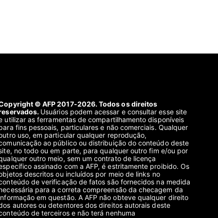
Copyright © AFP 2017-2026. Todos os direitos
reservados.
Usuários podem acessar e consultar esse site
e utilizar as ferramentas de compartilhamento disponíveis
para fins pessoais, particulares e não comerciais. Qualquer
outro uso, em particular qualquer reprodução,
comunicação ao público ou distribuição do conteúdo deste
site, no todo ou em parte, para qualquer outro fim e/ou por
qualquer outro meio, sem um contrato de licença
específico assinado com a AFP, é estritamente proibido. Os
objetos descritos ou incluídos por meio de links no
conteúdo de verificação de fatos são fornecidos na medida
necessária para a correta compreensão da checagem da
informação em questão. A AFP não obteve qualquer direito
dos autores ou detentores dos direitos autorais deste
conteúdo de terceiros e não terá nenhuma