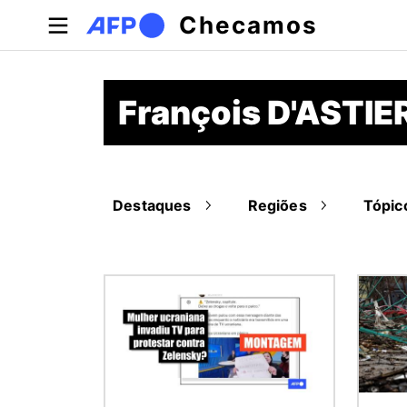
Pular para o conteúdo principal
Checamos
François D'ASTIE
Destaques
Regiões
Tópic
Imagem
Image