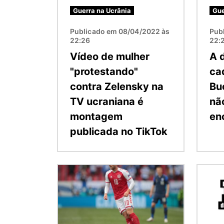
Guerra na Ucrânia
Gue
Publicado em 08/04/2022 às
Pub
22:26
22:
Vídeo de mulher
A 
"protestando"
ca
contra Zelensky na
Bu
TV ucraniana é
nã
montagem
en
publicada no TikTok
Imagem
Image