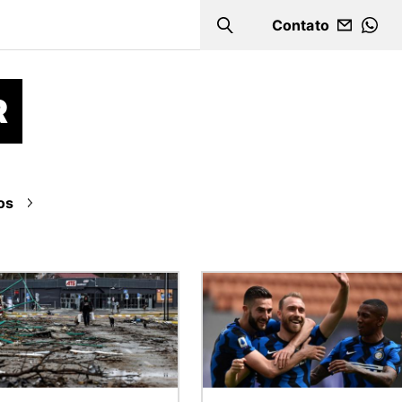
Contato
Search
WHA
R
os
m
Imagem