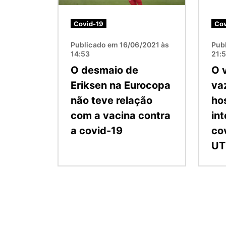
Covid-19
Cov
Publicado em 16/06/2021 às
Pub
14:53
21:
O desmaio de
O v
Eriksen na Eurocopa
va
não teve relação
hos
com a vacina contra
in
a covid-19
co
UT