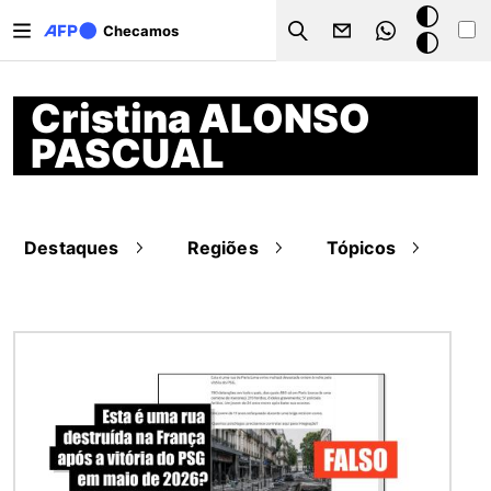
Pular para o conteúdo principal
Modo
Checamos
Search
escuro
Cristina ALONSO
PASCUAL
Destaques
Regiões
Tópicos
Imagem