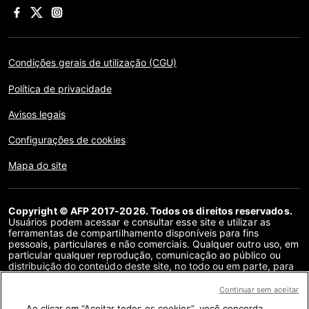
Condições gerais de utilização (CGU)
Política de privacidade
Avisos legais
Configurações de cookies
Mapa do site
Copyright © AFP 2017-2026. Todos os direitos reservados.
Usuários podem acessar e consultar esse site e utilizar as
ferramentas de compartilhamento disponíveis para fins
pessoais, particulares e não comerciais. Qualquer outro uso, em
particular qualquer reprodução, comunicação ao público ou
distribuição do conteúdo deste site, no todo ou em parte, para
qualquer outro fim e/ou por qualquer outro meio, sem um
contrato de licença específico assinado com a AFP, é
Continuar sem aceitar
estritamente proibido. Os objetos descritos ou incluídos por
Ao clicar em “Aceitar todos os cookies”, você concorda