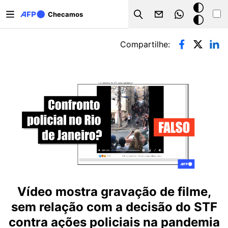
Pular para o conteúdo principal
Modo
Checamos
Search
escuro
Abas primárias
Compartilhe:
Vídeo mostra gravação de filme,
sem relação com a decisão do STF
contra ações policiais na pandemia