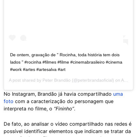
De ontem, gravação de " Rocinha, toda história tem dois
lados " #rocinha #filmes #filme #cinemabrasileiro #cinema
#work #artes #artesalva #art
A post shared by
Peter Brandão
(@peterbrandaoficial) on
Aug 20, 2020 at 8:10am PDT
No Instagram, Brandão já havia compartilhado
uma
foto
com a caracterização do personagem que
interpreta no filme, o
“Fininho”
.
De fato, ao analisar o vídeo compartilhado nas redes é
possível identificar elementos que indicam se tratar da