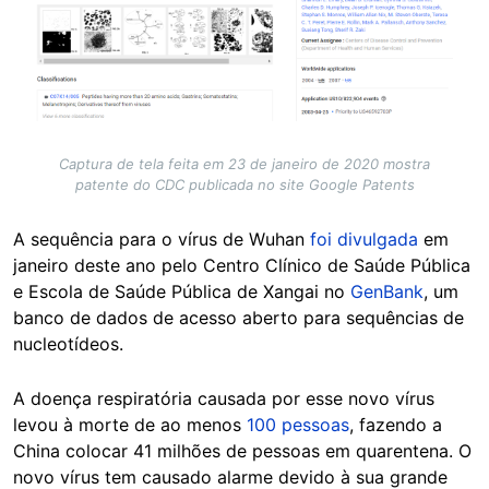
Captura de tela feita em 23 de janeiro de 2020 mostra
patente do CDC publicada no site Google Patents
A sequência para o vírus de Wuhan
foi divulgada
em
janeiro deste ano pelo Centro Clínico de Saúde Pública
e Escola de Saúde Pública de Xangai no
GenBank
, um
banco de dados de acesso aberto para sequências de
nucleotídeos.
A doença respiratória causada por esse novo vírus
levou à morte de ao menos
100 pessoas
, fazendo a
China colocar 41 milhões de pessoas em quarentena. O
novo vírus tem causado alarme devido à sua grande