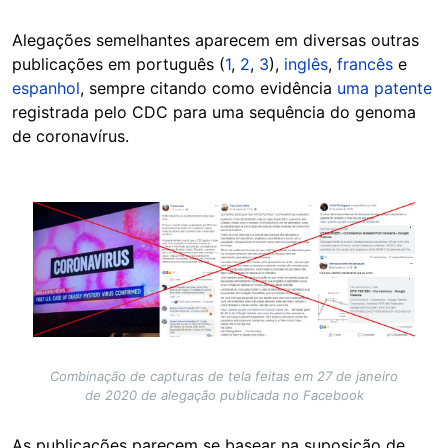
Alegações semelhantes aparecem em diversas outras
publicações em português (
1
,
2
,
3
),
inglês
,
francês
e
espanhol
, sempre citando como evidência
uma patente
registrada pelo CDC para uma sequência do genoma
de coronavírus.
Image
Combinação de capturas de tela feitas em 27 de janeiro
de 2020 de alegação publicada no Facebook
As publicações parecem se basear na suposição de