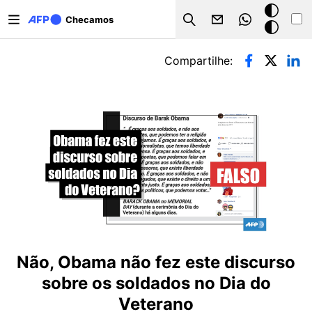
Pular para o conteúdo principal
Modo
Checamos
Search
escuro
Abas primárias
Compartilhe:
Não, Obama não fez este discurso
sobre os soldados no Dia do
Veterano