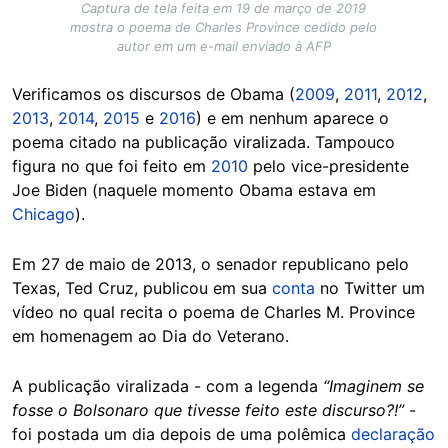
Captura de tela feita em 19 de março de 2019
mostra o poema de Charles Province cedido pelo
autor em um e-mail enviado à AFP
Verificamos os discursos de Obama (
2009
,
2011
,
2012
,
2013
,
2014
,
2015
e
2016
) e em nenhum aparece o
poema citado na publicação viralizada. Tampouco
figura no que foi feito em
2010
pelo vice-presidente
Joe Biden (naquele momento Obama estava em
Chicago
).
Em 27 de maio de 2013, o senador republicano pelo
Texas, Ted Cruz, publicou em sua
conta
no Twitter um
vídeo no qual recita o poema de Charles M. Province
em homenagem ao Dia do Veterano.
A publicação viralizada - com a legenda
“Imaginem se
fosse o Bolsonaro que tivesse feito este discurso?!”
-
foi postada um dia depois de uma polêmica
declaração