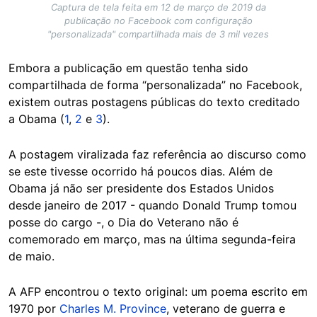
Captura de tela feita em 12 de março de 2019 da
publicação no Facebook com configuração
"personalizada" compartilhada mais de 3 mil vezes
Embora a publicação em questão tenha sido
compartilhada de forma “personalizada” no Facebook,
existem outras postagens públicas do texto creditado
a Obama (
1
,
2
e
3
).
A postagem viralizada faz referência ao discurso como
se este tivesse ocorrido há poucos dias. Além de
Obama já não ser presidente dos Estados Unidos
desde janeiro de 2017 - quando Donald Trump tomou
posse do cargo -, o Dia do Veterano não é
comemorado em março, mas na última segunda-feira
de maio.
A AFP encontrou o texto original: um poema escrito em
1970 por
Charles M. Province
, veterano de guerra e