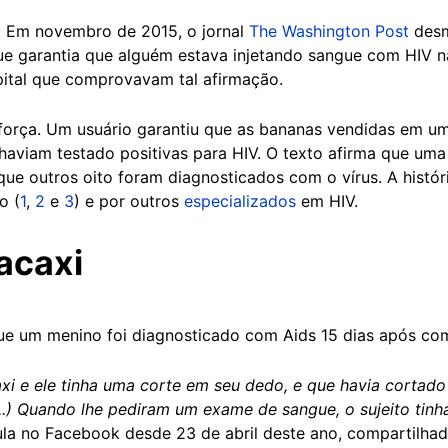
. Em novembro de 2015, o jornal
The Washington Post
desm
e garantia que alguém estava injetando sangue com HIV n
pital que comprovavam tal afirmação.
orça. Um usuário garantiu que as bananas vendidas em um
aviam testado positivas para HIV. O texto afirma que uma
ue outros oito foram diagnosticados com o vírus. A históri
o (
1
,
2
e
3
) e por outros
especializados
em HIV.
acaxi
ue um menino foi diagnosticado com Aids 15 dias após com
i e ele tinha uma corte em seu dedo, e que havia cortad
...) Quando lhe pediram um exame de sangue, o sujeito tinh
cula no Facebook desde 23 de abril deste ano, compartilha