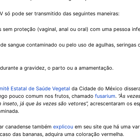
V só pode ser transmitido das seguintes maneiras:
s sem proteção (vaginal, anal ou oral) com uma pessoa inf
 de sangue contaminado ou pelo uso de agulhas, seringas o
durante a gravidez, o parto ou a amamentação.
itê Estatal de Saúde Vegetal
da Cidade do México disser
fungo pouco comum nos frutos, chamado
fusarium
.
“Às vezes
m inseto, já que às vezes são vetores”,
acrescentaram os esp
aminada.
tar canadense também
explicou
em seu site que há uma va
e caso das bananas, adquira uma coloração vermelha.