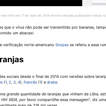
 tela feita em 17 de maio de 2019 mostra uma das publicações falsas 
es que o vírus não pode ser transmitido por bananas, tam
comido um abacaxi.
e verificação norte-americano
Snopes
se referiu a esse ru
ranjas
es sociais desde o final de 2014 com versões sobre laran
ês
(
1
,
2
,
3
,
4
),
francês
(
1
) e
árabe
.
uma grande quantidade de laranjas que vinham da Líbia, est
 HIV SIDA, por favor compartilhe essa mensagem”
, diz um
rtilhada mais de 218 mil vezes.