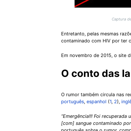
Captura de
Entretanto, pelas mesmas razõ
contaminado com HIV por ter 
Em novembro de 2015, o site d
O conto das la
O rumor também circula nas red
português
,
espanhol
(
1
,
2
),
ingl
“Emergência!!! Foi recuperada 
[com] sangue contaminado por
português sobre o rumor, compa