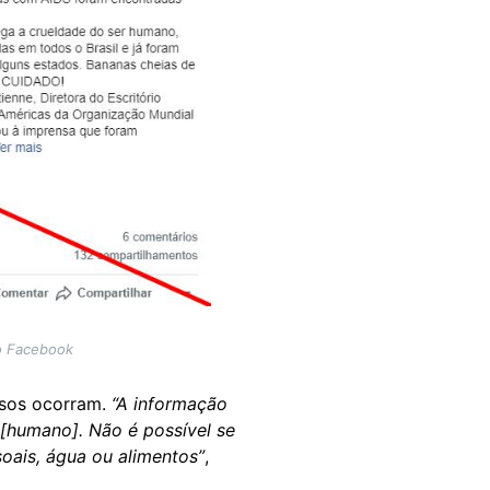
no Facebook
asos ocorram.
“A informação
 [humano]. Não é possível se
oais, água ou alimentos”
,