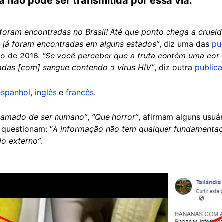
a não pode ser transmitida por essa via.
foram encontradas no Brasil! Até que ponto chega a cruel
 e já foram encontradas em alguns estados”
, diz uma das
pu
ro de 2016.
“Se você perceber que a fruta contém uma cor
tadas [com] sangue contendo o vírus HIV”
, diz outra
public
espanhol
,
inglês
e
francês
.
chamado de ser humano”
,
“Que horror”
, afirmam alguns usuá
 questionam: “
A informação não tem qualquer fundamentaçã
io externo”
.