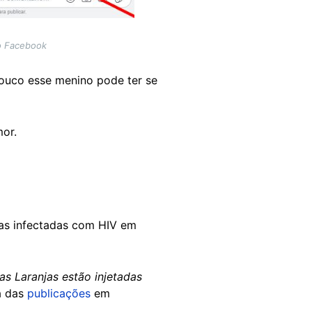
no Facebook
pouco esse menino pode ter se
mor.
jas infectadas com HIV em
as Laranjas estão injetadas
a das
publicações
em