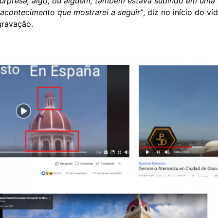
urpresa, algo, ou alguém, também estava subindo em uma d
 acontecimento que mostrarei a seguir”
, diz no início do 
gravação.