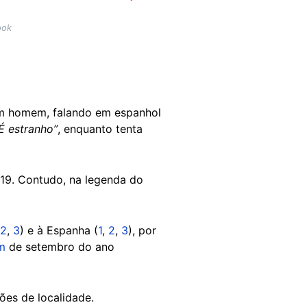
ook
e um homem, falando em espanhol
É estranho”
, enquanto tenta
19. Contudo, na legenda do
2
,
3
) e à Espanha (
1
,
2
,
3
), por
m
de setembro do ano
ções de localidade.