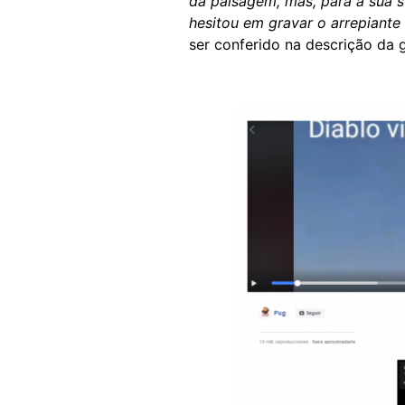
da paisagem, mas, para a sua s
hesitou em gravar o arrepiante
ser conferido na descrição da 
Image