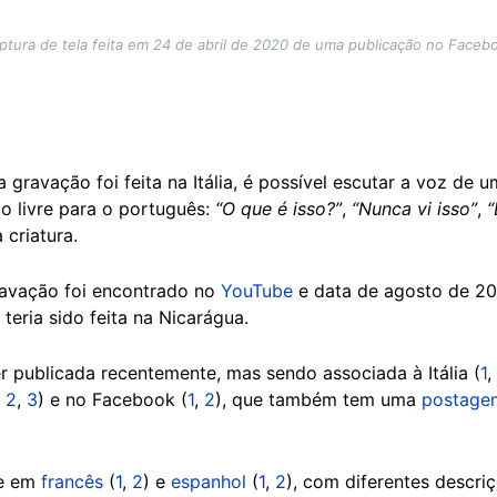
ptura de tela feita em 24 de abril de 2020 de uma publicação no Faceb
a gravação foi feita na Itália, é possível escutar a voz d
ão livre para o português:
“O que é isso?”
,
“Nunca vi isso”
,
“
 criatura.
ravação foi encontrado no
YouTube
e data de agosto de 20
teria sido feita na Nicarágua.
 publicada recentemente, mas sendo associada à Itália (
1
,
,
2
,
3
) e no Facebook (
1
,
2
), que também tem uma
postage
te em
francês
(
1
,
2
) e
espanhol
(
1
,
2
), com diferentes descri