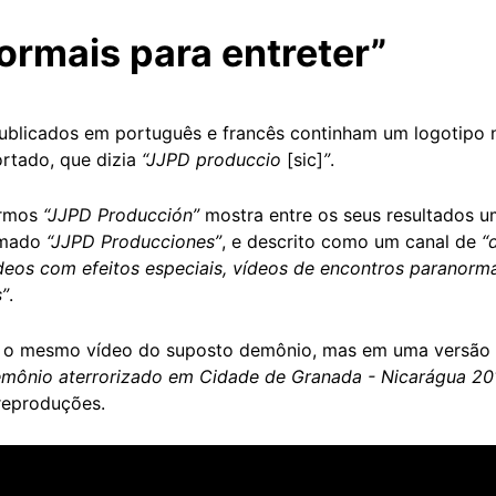
ormais para entreter”
ublicados em português e francês continham um logotipo no
rtado, que dizia
“JJPD produccio
[sic]
”
.
ermos
“JJPD Producción”
mostra entre os seus resultados 
mado
“JJPD Producciones”
, e descrito como um canal de
“
deos com efeitos especiais, vídeos de encontros paranorm
s”
.
r o mesmo vídeo do suposto demônio, mas em uma versão 
mônio aterrorizado em Cidade de Granada - Nicarágua 201
reproduções.