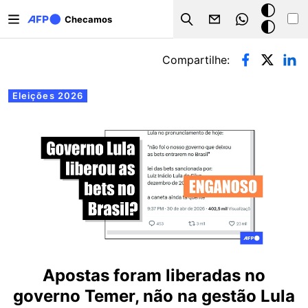
Pular para o conteúdo principal
Modo
Checamos
Search
escuro
Abas primárias
Compartilhe:
Eleições 2026
Apostas foram liberadas no
governo Temer, não na gestão Lula