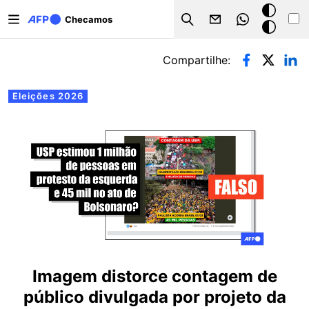
Pular para o conteúdo principal
Modo
Checamos
Search
escuro
Abas primárias
Compartilhe:
Eleições 2026
Imagem distorce contagem de
público divulgada por projeto da