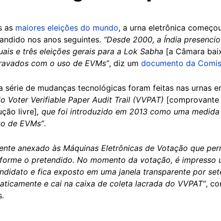
as as
maiores eleições do mundo
, a urna eletrônica começ
andido nos anos seguintes.
“Desde 2000, a Índia presencio
ais e três eleições gerais para a Lok Sabha
[a Câmara baix
gravados com o uso de EVMs”
, diz um
documento da Comissã
 série de mudanças tecnológicas foram feitas nas urnas 
o Voter Verifiable Paper Audit Trail (VVPAT)
[comprovante 
ução livre]
, que foi introduzido em 2013 como uma medida 
uso de EVMs”
.
te anexado às Máquinas Eletrônicas de Votação que permit
nforme o pretendido. No momento da votação, é impresso
ndidato e fica exposto em uma janela transparente por set
aticamente e cai na caixa de coleta lacrada do VVPAT”
, co
s.