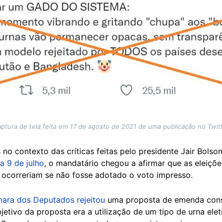
ptura de tela feita em 17 de agosto de 2021 de uma publicação no Twit
no contexto das críticas feitas pelo presidente Jair Bolso
a 9 de julho
, o mandatário chegou a afirmar que as eleiçõ
o ocorreriam se não fosse adotado o voto impresso.
ara dos Deputados rejeitou
uma proposta de emenda const
etivo da proposta era a utilização de um tipo de urna elet