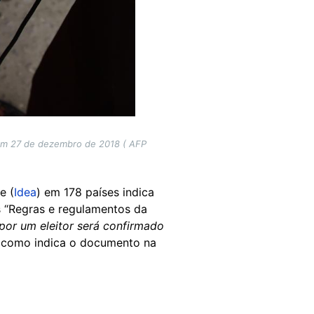
 em 27 de dezembro de 2018 ( AFP
e (
Idea
) em 178 países indica
s “Regras e regulamentos da
por um eleitor será confirmado
, como indica o documento na