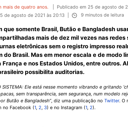
m mais de quatro anos.
Publicado em
25 de agosto de 2
9 minutos de leitura
5 de agosto de 2021 às 20:13
 que somente Brasil, Butão e Bangladesh usa
partilhadas mais de dez mil vezes nas redes 
 urnas eletrônicas sem o registro impresso re
m do Brasil. Mas em menor escala e de modo li
a França e nos Estados Unidos, entre outros. 
rasileiro possibilita auditorias.
SISTEMA: Ele está nesse momento vibrando e gritando ‘chu
pacas, sem transparência, sem segurança, num modelo re
or Butão e Bangladesh”
, diz uma publicação no
Twitter
. O
m no Facebook (
1
,
2
,
3
) e no Instagram (
1
,
2
).