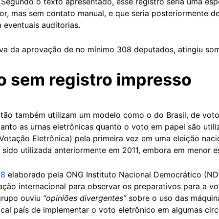
. Segundo o texto apresentado, esse registro seria uma es
itor, mas sem contato manual, e que seria posteriormente d
 eventuais auditorias.
ava da aprovação de no mínimo 308 deputados, atingiu som
o sem registro impresso
tão também utilizam um modelo como o do Brasil, de voto 
nto as urnas eletrônicas quanto o voto em papel são utili
tação Eletrônica) pela primeira vez em uma eleição nac
a sido utilizada anteriormente em 2011, embora em menor e
18
elaborado pela ONG Instituto Nacional Democrático (ND
ção internacional para observar os preparativos para a vo
grupo ouviu
“opiniões divergentes”
sobre o uso das máquina
ocal país de implementar o voto eletrônico em algumas circ