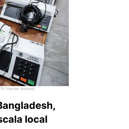
FP / Heuler Andrey)
 Bangladesh,
cala local