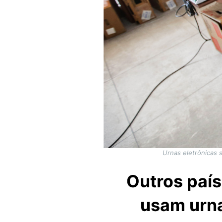
Urnas eletrônicas 
Outros país
usam urna