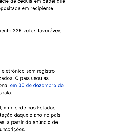
pécie de cédula em papel que
epositada em recipiente
ente 229 votos favoráveis.
eletrônico sem registro
zados. O país usou as
ional
em 30 de dezembro de
scala.
I, com sede nos Estados
tação daquele ano no país,
s, a partir do anúncio de
unscrições.