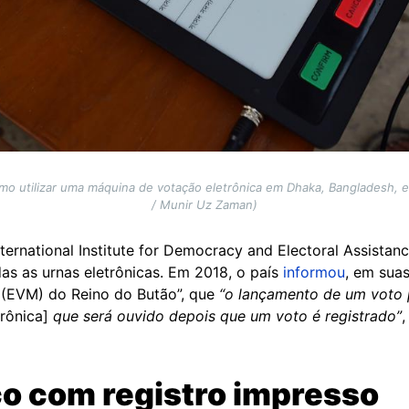
como utilizar uma máquina de votação eletrônica em Dhaka, Bangladesh,
/ Munir Uz Zaman)
ernational Institute for Democracy and Electoral Assistanc
s as urnas eletrônicas. Em 2018, o país
informou
, em sua
 (EVM) do Reino do Butão”, que
“o lançamento de um voto 
rônica]
que será ouvido depois que um voto é registrado”
co com registro impresso