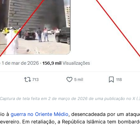
Captura de tela feita em 2 de março de 2026 de uma publicação no X (.
eio à
guerra no Oriente Médio
, desencadeada por um ataqu
 fevereiro. Em retaliação, a República Islâmica tem bombar