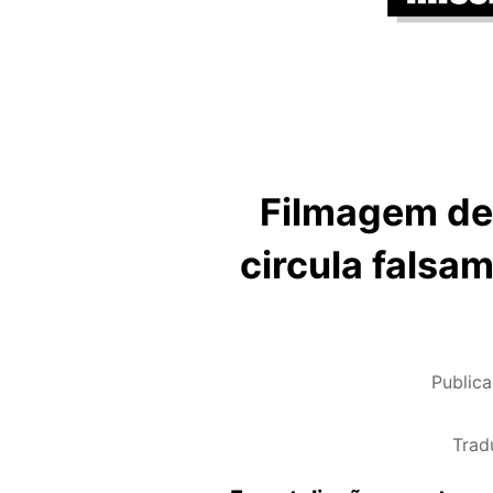
Filmagem de
circula falsa
Public
Trad