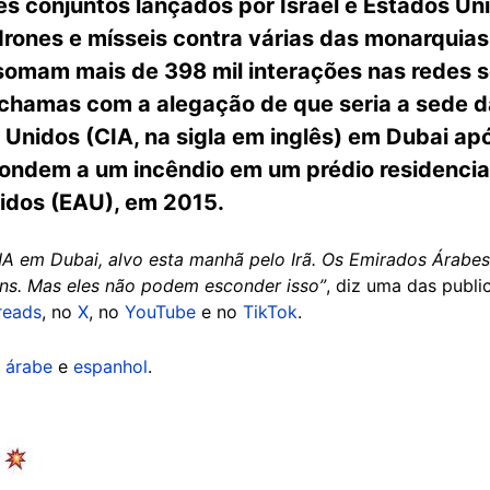
es conjuntos lançados por Israel e Estados Un
drones e mísseis contra várias das monarquias
somam mais de 398 mil interações nas redes 
 chamas com a alegação de que seria a sede d
 Unidos (CIA, na sigla em inglês) em Dubai ap
ndem a um incêndio em um prédio residencial
idos (EAU), em 2015.
A em Dubai, alvo esta manhã pelo Irã. Os Emirados Árabe
ns. Mas eles não podem esconder isso”
, diz uma das publ
reads
, no
X
, no
YouTube
e no
TikTok
.
m
árabe
e
espanhol
.