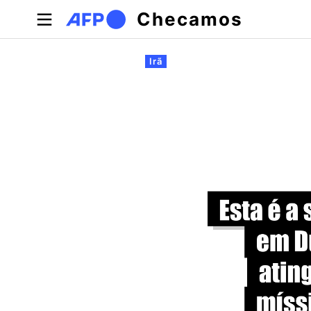
Pular para o conteúdo principal
Checamos
Abas primárias
Irã