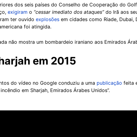
eriores dos seis países do Conselho de Cooperação do Gol
rço,
exigiram
o
“cessar imediato dos ataques”
do Irã aos seu
maram ter ouvido
explosões
em cidades como Riade, Dubai, 
mericana foi atingida.
izada não mostra um bombardeio iraniano aos Emirados Ár
harjah em 2015
ntos do vídeo no Google conduziu a uma
publicação
feita
 incêndio em Sharjah, Emirados Árabes Unidos”.