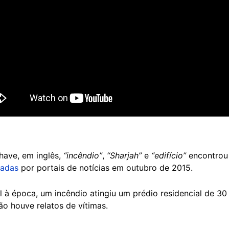
have, em inglês,
“incêndio”
,
“Sharjah”
e
“edifício”
encontro
cadas
por portais de notícias em outubro de 2015.
l à época, um incêndio atingiu um prédio residencial de 30
o houve relatos de vítimas.