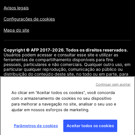
Avisos legais
Configurações de cookies
Mapa do site
Copyright © AFP 2017-2026. Todos os direitos reservados.
Usuários podem acessar e consultar esse site e utilizar as
ferramentas de compartilhamento disponíveis para fins
pessoais, particulares e não comerciais. Qualquer outro uso, em
particular qualquer reprodução, comunicação ao público ou
distribuição do conteúdo deste site, no todo ou em parte, para
qualquer outro fim e/ou por qualquer outro meio, sem um
contrato de licença específico assinado com a AFP, é
Continuar sem aceitar
estritamente proibido. Os objetos descritos ou incluídos por
Ao clicar em “Aceitar todos os cookies”, você concorda
meio de links no conteúdo de verificação de fatos são
fornecidos na medida necessária para a correta compreensão
com o armazenamento de cookies no seu dispositivo
da checagem da informação em questão. A AFP não obteve
para melhorar a navegação no site, analisar o seu uso e
qualquer direito dos autores ou detentores dos direitos autorais
ajudar em nossos esforços de marketing.
deste conteúdo de terceiros e não terá nenhuma
responsabilidade a esse respeito. A AFP e seu logotipo são
marcas registradas.
Parâmetros de cookies
Aceitar todos os cookies