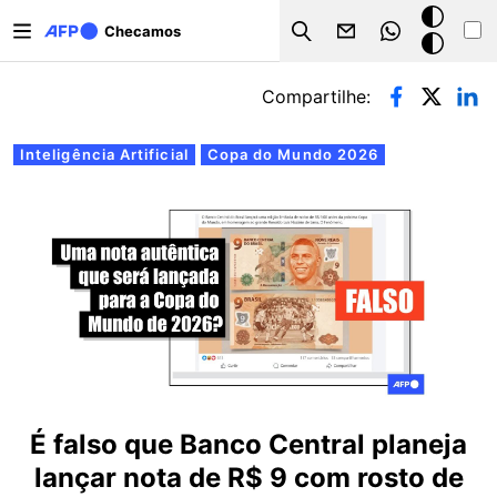
Pular para o conteúdo principal
Modo
Checamos
Search
escuro
Abas primárias
Compartilhe:
Inteligência Artificial
Copa do Mundo 2026
É falso que Banco Central planeja
lançar nota de R$ 9 com rosto de