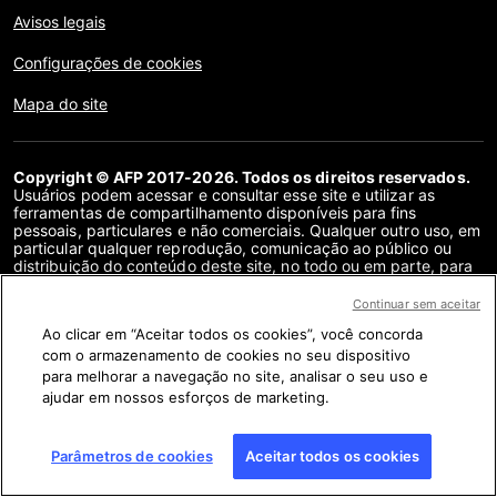
Avisos legais
Configurações de cookies
Mapa do site
Copyright © AFP 2017-2026. Todos os direitos reservados.
Usuários podem acessar e consultar esse site e utilizar as
ferramentas de compartilhamento disponíveis para fins
pessoais, particulares e não comerciais. Qualquer outro uso, em
particular qualquer reprodução, comunicação ao público ou
distribuição do conteúdo deste site, no todo ou em parte, para
qualquer outro fim e/ou por qualquer outro meio, sem um
contrato de licença específico assinado com a AFP, é
Continuar sem aceitar
estritamente proibido. Os objetos descritos ou incluídos por
Ao clicar em “Aceitar todos os cookies”, você concorda
meio de links no conteúdo de verificação de fatos são
fornecidos na medida necessária para a correta compreensão
com o armazenamento de cookies no seu dispositivo
da checagem da informação em questão. A AFP não obteve
para melhorar a navegação no site, analisar o seu uso e
qualquer direito dos autores ou detentores dos direitos autorais
ajudar em nossos esforços de marketing.
deste conteúdo de terceiros e não terá nenhuma
responsabilidade a esse respeito. A AFP e seu logotipo são
marcas registradas.
Parâmetros de cookies
Aceitar todos os cookies