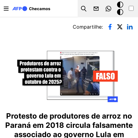
Pular para o conteúdo principal
Modo
Checamos
Search
escuro
Abas primárias
Compartilhe:
Protesto de produtores de arroz no
Paraná em 2018 circula falsamente
associado ao governo Lula em