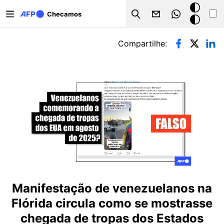
Pular para o conteúdo principal
Modo
Checamos
Search
escuro
Abas primárias
Compartilhe:
Manifestação de venezuelanos na
Flórida circula como se mostrasse
chegada de tropas dos Estados