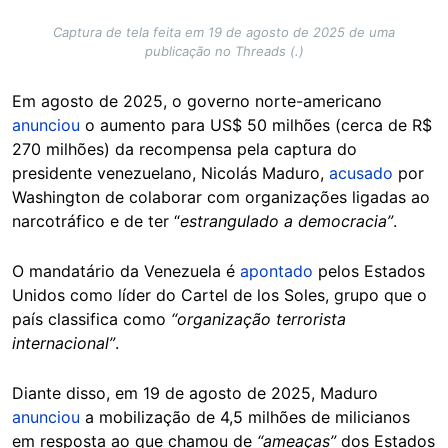
Captura de tela feita em 19 de agosto de 2025 de uma
publicação no Threads (.)
Em agosto de 2025, o governo norte-americano
anunciou
o aumento para US$ 50 milhões (cerca de R$
270 milhões) da recompensa pela captura do
presidente venezuelano, Nicolás Maduro,
acusado
por
Washington de colaborar com organizações ligadas ao
narcotráfico e de ter “
estrangulado a democracia”
.
O mandatário da Venezuela é
apontado
pelos Estados
Unidos como líder do Cartel de los Soles, grupo que o
país classifica como
“organização terrorista
internacional”
.
Diante disso, em 19 de agosto de 2025, Maduro
anunciou
a mobilização de 4,5 milhões de milicianos
em resposta ao que chamou de
“ameaças”
dos Estados