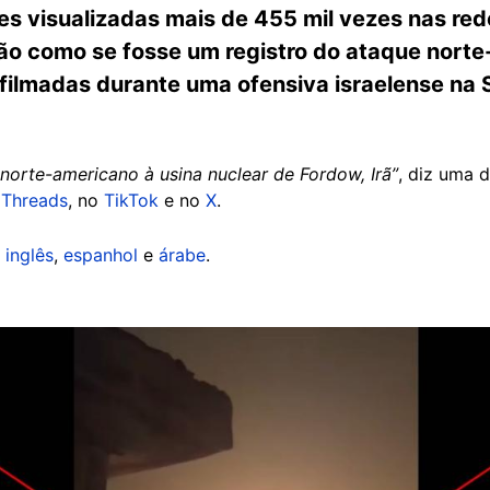
ões visualizadas mais de 455 mil vezes nas re
o como se fosse um registro do ataque norte
 filmadas durante uma ofensiva israelense na
norte-americano à usina nuclear de Fordow, Irã”
, diz uma 
o
Threads
, no
TikTok
e no
X
.
m
inglês
,
espanhol
e
árabe
.