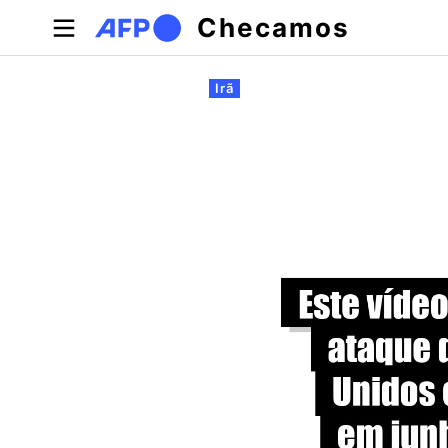
Pular para o conteúdo principal
Checamos
Abas primárias
Irã