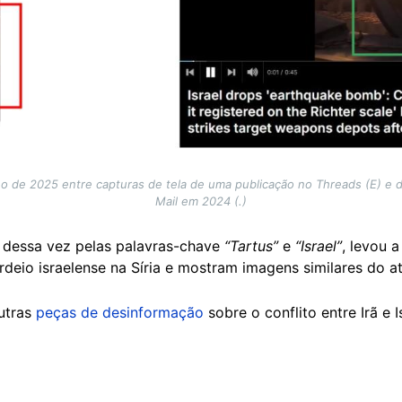
 de 2025 entre capturas de tela de uma publicação no Threads (E) e d
Mail em 2024 (.)
 dessa vez pelas palavras-chave
“Tartus”
e
“Israel”
, levou a
eio israelense na Síria e mostram imagens similares do a
utras
peças de desinformação
sobre o conflito entre Irã e 