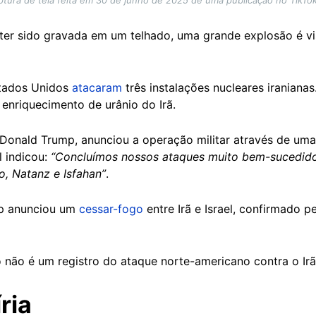
tura de tela feita em 30 de junho de 2025 de uma publicação no TikTok
 ter sido gravada em um telhado, uma grande explosão é vi
stados Unidos
atacaram
três instalações nucleares iranianas
 enriquecimento de urânio do Irã.
 Donald Trump, anunciou a operação militar através de u
l indicou:
“Concluímos nossos ataques muito bem-sucedidos
do, Natanz e Isfahan”
.
mp anunciou um
cessar-fogo
entre Irã e Israel, confirmado p
 não é um registro do ataque norte-americano contra o Irã
ria