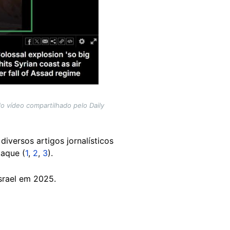
o vídeo compartilhado pelo Daily
 diversos artigos jornalísticos
taque (
1
,
2
,
3
).
Israel em 2025.