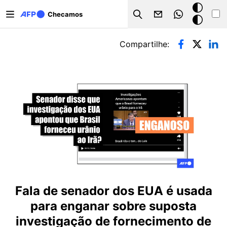
Pular para o conteúdo principal
Modo
Checamos
Search
escuro
Abas primárias
Compartilhe:
Fala de senador dos EUA é usada
para enganar sobre suposta
investigação de fornecimento de