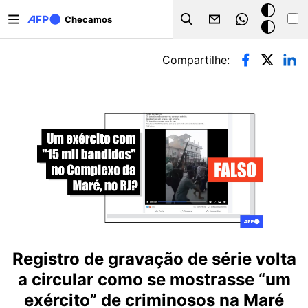
Pular para o conteúdo principal
Modo
Checamos
Search
escuro
Abas primárias
Compartilhe:
Registro de gravação de série volta
a circular como se mostrasse “um
exército” de criminosos na Maré