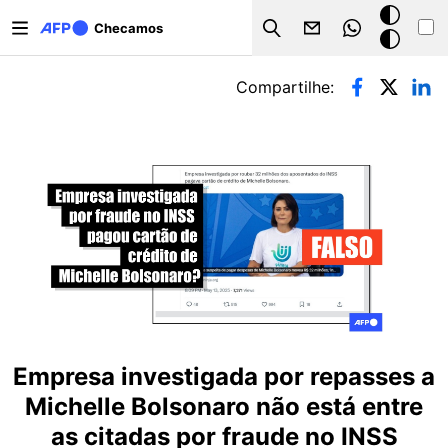
Pular para o conteúdo principal
Modo
Checamos
Search
escuro
Abas primárias
Compartilhe:
Empresa investigada por repasses a
Michelle Bolsonaro não está entre
as citadas por fraude no INSS