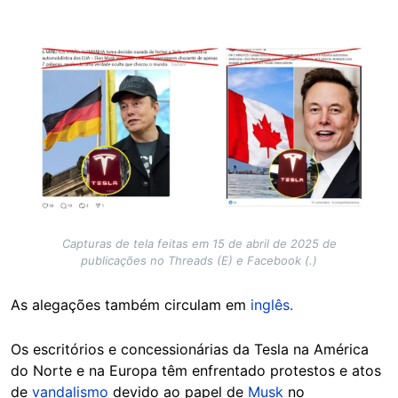
Image
Capturas de tela feitas em 15 de abril de 2025 de
publicações no Threads (E) e Facebook (.)
As alegações também circulam em
inglês.
Os escritórios e concessionárias da Tesla na América
do Norte e na Europa têm enfrentado protestos e atos
de
vandalismo
devido ao papel de
Musk
no