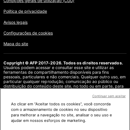
Condições gerais de utilização (CGU)
Política de privacidade
Avisos legais
Configurações de cookies
Mapa do site
Copyright © AFP 2017-2026. Todos os direitos reservados.
Usuários podem acessar e consultar esse site e utilizar as
ferramentas de compartilhamento disponíveis para fins
pessoais, particulares e não comerciais. Qualquer outro uso, em
particular qualquer reprodução, comunicação ao público ou
distribuição do conteúdo deste site, no todo ou em parte, para
qualquer outro fim e/ou por qualquer outro meio, sem um
contrato de licença específico assinado com a AFP, é
Continuar sem aceitar
estritamente proibido. Os objetos descritos ou incluídos por
Ao clicar em “Aceitar todos os cookies”, você concorda
meio de links no conteúdo de verificação de fatos são
fornecidos na medida necessária para a correta compreensão
com o armazenamento de cookies no seu dispositivo
da checagem da informação em questão. A AFP não obteve
para melhorar a navegação no site, analisar o seu uso e
qualquer direito dos autores ou detentores dos direitos autorais
ajudar em nossos esforços de marketing.
deste conteúdo de terceiros e não terá nenhuma
responsabilidade a esse respeito. A AFP e seu logotipo são