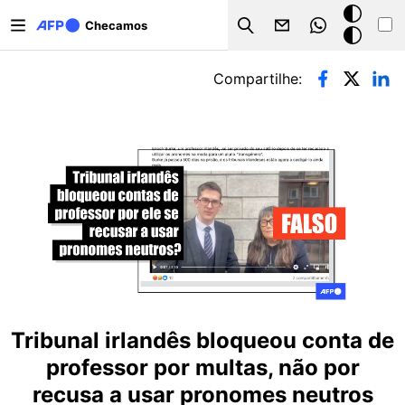
Pular para o conteúdo principal
Modo
Checamos
Search
escuro
Abas primárias
Compartilhe:
Tribunal irlandês bloqueou conta de
professor por multas, não por
recusa a usar pronomes neutros