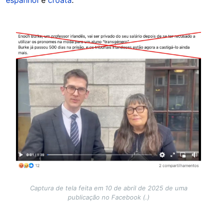
espanhol
e
croata
.
Image
Captura de tela feita em 10 de abril de 2025 de uma
publicação no Facebook (.)