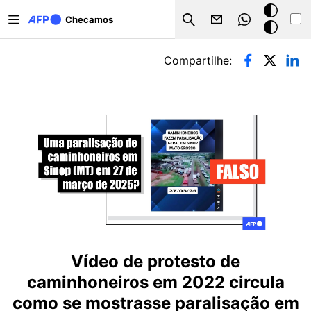
Pular para o conteúdo principal
Modo
Checamos
Search
escuro
Abas primárias
Compartilhe:
Vídeo de protesto de
caminhoneiros em 2022 circula
como se mostrasse paralisação em