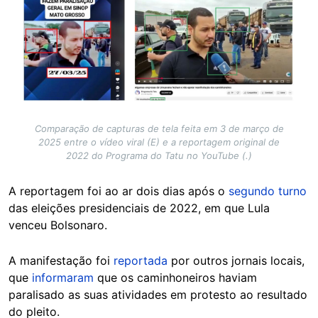
Comparação de capturas de tela feita em 3 de março de
2025 entre o vídeo viral (E) e a reportagem original de
2022 do Programa do Tatu no YouTube (.)
A reportagem foi ao ar dois dias após o
segundo turno
das eleições presidenciais de 2022, em que Lula
venceu Bolsonaro.
A manifestação foi
reportada
por outros jornais locais,
que
informaram
que os caminhoneiros haviam
paralisado as suas atividades em protesto ao resultado
do pleito.