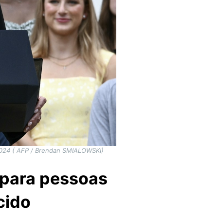
 2024 ( AFP / Brendan SMIALOWSKI)
 para pessoas
cido