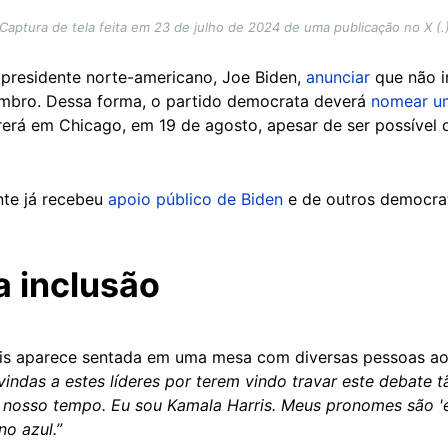
Captura de tela feita em 23 de julho de 2024 de uma publicação no X (.
presidente norte-americano, Joe Biden,
anunciar
que não ir
embro. Dessa forma, o partido democrata deverá
nomear u
erá em Chicago, em 19 de agosto, apesar de ser possível 
nte já recebeu
apoio público de Biden
e de outros democra
a inclusão
is aparece sentada em uma mesa com diversas pessoas ao s
vindas a estes líderes por terem vindo travar este debate
nosso tempo. Eu sou Kamala Harris. Meus pronomes são 'el
o azul.”