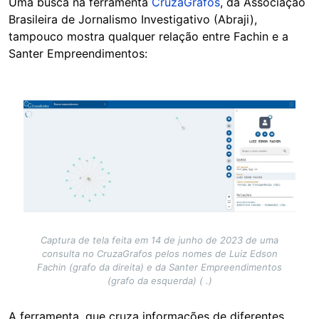
Uma busca na ferramenta
CruzaGrafos
, da Associação
Brasileira de Jornalismo Investigativo (Abraji),
tampouco mostra qualquer relação entre Fachin e a
Santer Empreendimentos:
Image
Captura de tela feita em 14 de junho de 2023 de uma
consulta no CruzaGrafos pelos nomes de Luiz Edson
Fachin (grafo da direita) e da Santer Empreendimentos
(grafo da esquerda) ( .)
A ferramenta, que cruza informações de diferentes