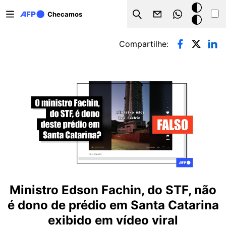
Pular para o conteúdo principal
Modo
Checamos
Search
escuro
Abas primárias
Compartilhe:
Ministro Edson Fachin, do STF, não
é dono de prédio em Santa Catarina
exibido em vídeo viral