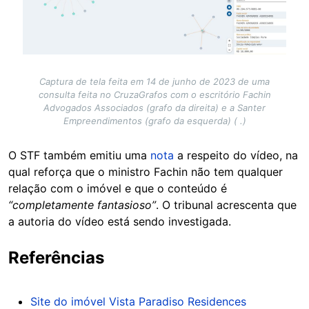
Captura de tela feita em 14 de junho de 2023 de uma
consulta feita no CruzaGrafos com o escritório Fachin
Advogados Associados (grafo da direita) e a Santer
Empreendimentos (grafo da esquerda) ( .)
O STF também emitiu uma
nota
a respeito do vídeo, na
qual reforça que o ministro Fachin não tem qualquer
relação com o imóvel e que o conteúdo é
“completamente fantasioso”
. O tribunal acrescenta que
a autoria do vídeo está sendo investigada.
Referências
Site do imóvel Vista Paradiso Residences