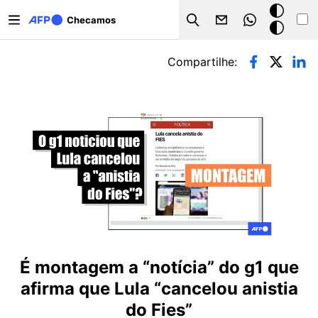
Pular para o conteúdo principal
Modo
Checamos
Search
escuro
Abas primárias
Compartilhe:
É montagem a “notícia” do g1 que
afirma que Lula “cancelou anistia
do Fies”