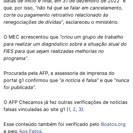
datas de início e final, em 31 de dezembro de 2022”
e
que, por isso,
“não há que se falar em cancelamento,
corte ou pagamento retroativo relacionado às
renegociações de dívidas”
, esclareceu o ministério.
O MEC acrescentou que
“criou um grupo de trabalho
para realizar um diagnóstico sobre a situação atual do
FIES para que sejam realizadas melhorias no
programa”
.
Procurada pela AFP, a assessoria de imprensa do
portal g1 confirmou que
“a notícia é falsa”
e que “
nunca
foi publicada”
.
O AFP Checamos já fez outras verificações de notícias
falsas vinculadas ao site g1 (
1
,
2
,
3
).
Esse conteúdo também foi verificado pelo
Boatos.org
e pelo
Aos Fatos
.