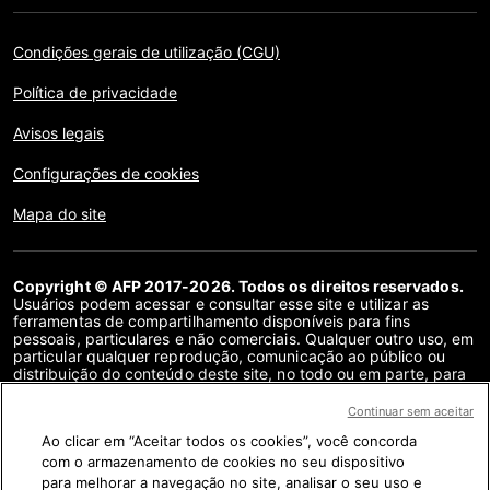
Condições gerais de utilização (CGU)
Política de privacidade
Avisos legais
Configurações de cookies
Mapa do site
Copyright © AFP 2017-2026. Todos os direitos reservados.
Usuários podem acessar e consultar esse site e utilizar as
ferramentas de compartilhamento disponíveis para fins
pessoais, particulares e não comerciais. Qualquer outro uso, em
particular qualquer reprodução, comunicação ao público ou
distribuição do conteúdo deste site, no todo ou em parte, para
qualquer outro fim e/ou por qualquer outro meio, sem um
contrato de licença específico assinado com a AFP, é
Continuar sem aceitar
estritamente proibido. Os objetos descritos ou incluídos por
Ao clicar em “Aceitar todos os cookies”, você concorda
meio de links no conteúdo de verificação de fatos são
fornecidos na medida necessária para a correta compreensão
com o armazenamento de cookies no seu dispositivo
da checagem da informação em questão. A AFP não obteve
para melhorar a navegação no site, analisar o seu uso e