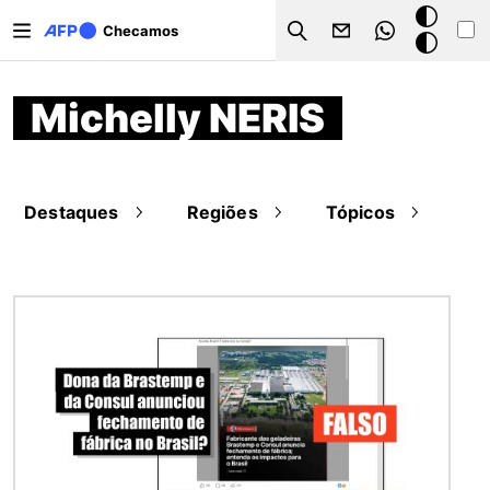
Pular para o conteúdo principal
Modo
Checamos
Search
escuro
Michelly NERIS
Destaques
Regiões
Tópicos
Imagem