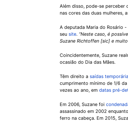
Além disso, pode-se perceber o
nas cores das duas mulheres, a
A deputada Maria do Rosário -
seu
site
.
“Neste caso, é possív
Suzane Richtoffen [sic] e muit
Coincidentemente, Suzane rea
ocasião do Dia das Mães.
Têm direito a
saídas temporári
cumprimento mínimo de 1/6 da 
vezes ao ano, em
datas pré-de
Em 2006, Suzane foi
condenad
assassinado em 2002 enquanto 
ferro na cabeça. Em 2015, Suz