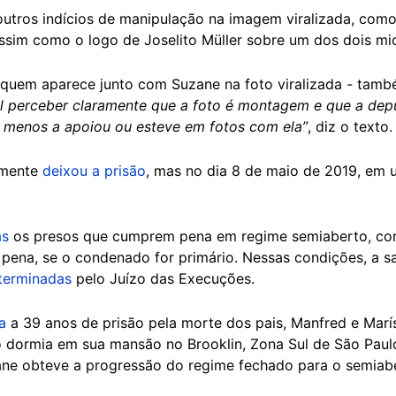
utros indícios de manipulação na imagem viralizada, como
ssim como o logo de Joselito Müller sobre um dos dois mi
 quem aparece junto com Suzane na foto viralizada - tam
el perceber claramente que a foto é montagem e que a dep
o menos a apoiou ou esteve em fotos com ela”
, diz o texto.
lmente
deixou a prisão
, mas no dia 8 de maio de 2019, em 
as
os presos que cumprem pena em regime semiaberto, c
pena, se o condenado for primário. Nessas condições, a s
terminadas
pelo Juízo das Execuções.
a
a 39 anos de prisão pela morte dos pais, Manfred e Marís
dormia em sua mansão no Brooklin, Zona Sul de São Paul
ane obteve a progressão do regime fechado para o semiab