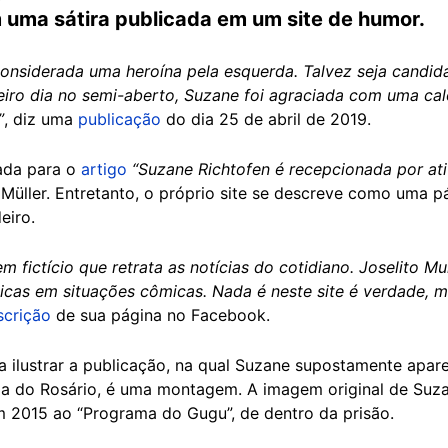
uma sátira publicada em um site de humor.
onsiderada uma heroína pela esquerda. Talvez seja candida
eiro dia no semi-aberto, Suzane foi agraciada com uma ca
”
, diz uma
publicação
do dia 25 de abril de 2019.
ada para o
artigo
“Suzane Richtofen é recepcionada por ati
o Müller. Entretanto, o próprio site se descreve como uma 
eiro.
m fictício que retrata as notícias do cotidiano. Joselito M
licas em situações cômicas. Nada é neste site é verdade, m
scrição
de sua página no Facebook.
ara ilustrar a publicação, na qual Suzane supostamente apa
ia do Rosário, é uma montagem. A imagem original de Suza
 2015 ao “Programa do Gugu”, de dentro da prisão.