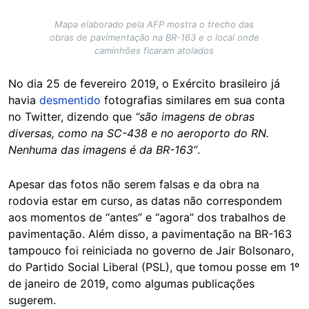
Mapa elaborado pela AFP mostra o trecho das
obras de pavimentação na BR-163 e o local onde
caminhões ficaram atolados
No dia 25 de fevereiro 2019, o Exército brasileiro já
havia
desmentido
fotografias similares em sua conta
no Twitter, dizendo que
“são imagens de obras
diversas, como na SC-438 e no aeroporto do RN.
Nenhuma das imagens é da BR-163”
.
Apesar das fotos não serem falsas e da obra na
rodovia estar em curso, as datas não correspondem
aos momentos de “antes” e “agora” dos trabalhos de
pavimentação. Além disso, a pavimentação na BR-163
tampouco foi reiniciada no governo de Jair Bolsonaro,
do Partido Social Liberal (PSL), que tomou posse em 1º
de janeiro de 2019, como algumas publicações
sugerem.