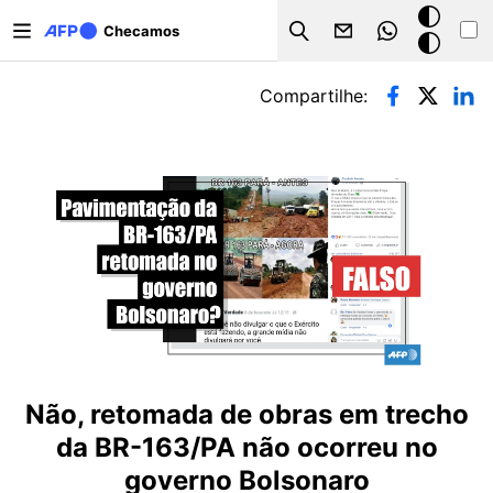
Pular para o conteúdo principal
Modo
Checamos
Search
escuro
Abas primárias
Compartilhe:
Não, retomada de obras em trecho
da BR-163/PA não ocorreu no
governo Bolsonaro