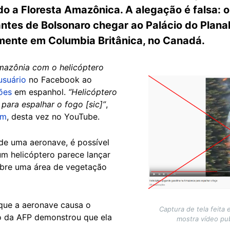
o a Floresta Amazônica. A alegação é falsa: o
ntes de Bolsonaro chegar ao Palácio do Planal
mente em Columbia Britânica, no Canadá.
mazônia com o helicóptero
usuário
no Facebook ao
Image
ões
em espanhol.
“Helicóptero
ara espalhar o fogo [sic]”
,
em
, desta vez no YouTube.
 de uma aeronave, é possível
m helicóptero parece lançar
obre uma área de vegetação
 que a aeronave causa o
Captura de tela feita
o da AFP demonstrou que ela
mostra vídeo pu
.