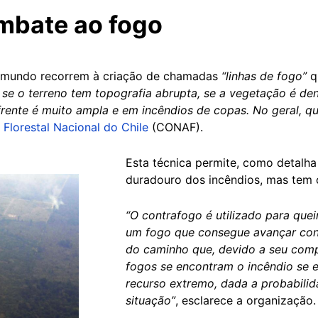
mbate ao fogo
o mundo recorrem à criação de chamadas
“linhas de fogo”
q
se o terreno tem topografia abrupta, se a vegetação é den
 frente é muito ampla e em incêndios de copas. No geral, q
Florestal Nacional do Chile
(CONAF).
Esta técnica permite, como detalh
duradouro dos incêndios, mas tem 
“O contrafogo é utilizado para qu
um fogo que consegue avançar cont
do caminho que, devido a seu comp
fogos se encontram o incêndio se e
recurso extremo, dada a probabilid
situação”
, esclarece a organização.