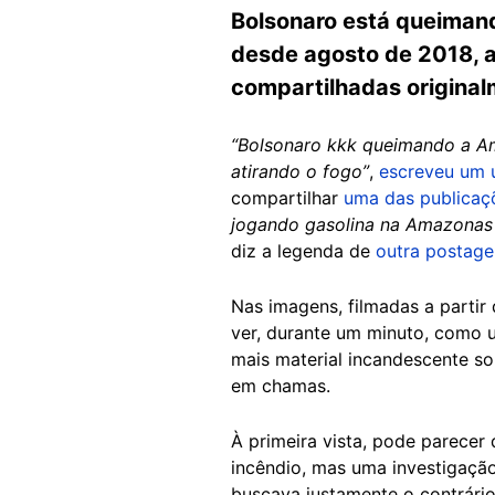
Bolsonaro está queimand
desde agosto de 2018, a
compartilhadas original
“Bolsonaro kkk queimando a A
atirando o fogo”
,
escreveu um 
compartilhar
uma das publicaç
jogando gasolina na Amazonas p
diz a legenda de
outra postag
Nas imagens, filmadas a partir
ver, durante um minuto, como u
mais material incandescente s
em chamas.
À primeira vista, pode parecer
incêndio, mas uma investigaçã
buscava justamente o contrário