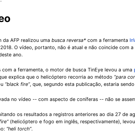
eo
m da AFP realizou uma
busca reversa*
com a ferramenta
In
18. O vídeo, portanto, não é atual e não coincide com a P
deste ano.
os com a ferramenta, o motor de busca TinEye levou a uma
que explica que o helicóptero recorria ao método
“para co
ou
“black fire”
, que, segundo esta publicação, estaria sendo 
vada no vídeo -- com aspecto de coníferas -- não se asse
tando os resultados a registros anteriores ao dia 27 de ag
fire”
(helicóptero e fogo em inglês, respectivamente), lev
ão:
“heli torch”
.