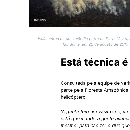
Visão aérea de um incêndio perto de Porto Velho,
Rondônia, em 23 de agosto de 2019
Está técnica é
Consultada pela equipe de ver
parte pela Floresta Amazônica,
helicóptero.
“A gente tem um vasilhame, um
está queimando a gente avança 
mesmo, para não ter o que quei