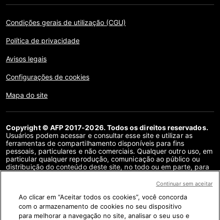
Condições gerais de utilização (CGU)
Política de privacidade
Avisos legais
Configurações de cookies
Mapa do site
Copyright © AFP 2017-2026. Todos os direitos reservados.
Usuários podem acessar e consultar esse site e utilizar as
ferramentas de compartilhamento disponíveis para fins
pessoais, particulares e não comerciais. Qualquer outro uso, em
particular qualquer reprodução, comunicação ao público ou
distribuição do conteúdo deste site, no todo ou em parte, para
qualquer outro fim e/ou por qualquer outro meio, sem um
contrato de licença específico assinado com a AFP, é
Continuar sem aceitar
estritamente proibido. Os objetos descritos ou incluídos por
Ao clicar em “Aceitar todos os cookies”, você concorda
meio de links no conteúdo de verificação de fatos são
fornecidos na medida necessária para a correta compreensão
com o armazenamento de cookies no seu dispositivo
da checagem da informação em questão. A AFP não obteve
para melhorar a navegação no site, analisar o seu uso e