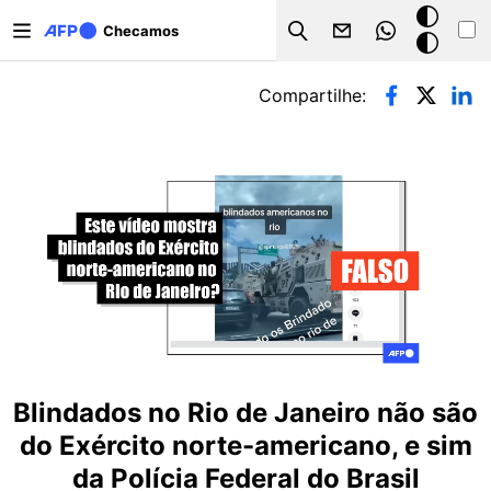
Pular para o conteúdo principal
Modo
Checamos
Search
escuro
Abas primárias
Compartilhe:
Blindados no Rio de Janeiro não são
do Exército norte-americano, e sim
da Polícia Federal do Brasil