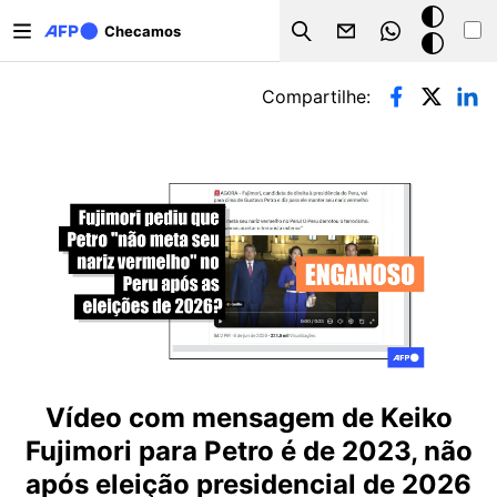
Pular para o conteúdo principal
Modo
Checamos
Search
escuro
Abas primárias
Compartilhe:
Vídeo com mensagem de Keiko
Fujimori para Petro é de 2023, não
após eleição presidencial de 2026