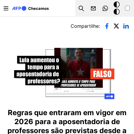
Pular para o conteúdo principal
Modo
Checamos
Search
escuro
Abas primárias
Compartilhe:
Regras que entraram em vigor em
2026 para a aposentadoria de
professores são previstas desde a