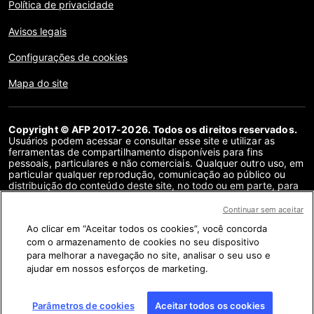
Política de privacidade
Avisos legais
Configurações de cookies
Mapa do site
Copyright © AFP 2017-2026. Todos os direitos reservados.
Usuários podem acessar e consultar esse site e utilizar as
ferramentas de compartilhamento disponíveis para fins
pessoais, particulares e não comerciais. Qualquer outro uso, em
particular qualquer reprodução, comunicação ao público ou
distribuição do conteúdo deste site, no todo ou em parte, para
qualquer outro fim e/ou por qualquer outro meio, sem um
contrato de licença específico assinado com a AFP, é
Continuar sem aceitar
estritamente proibido. Os objetos descritos ou incluídos por
Ao clicar em “Aceitar todos os cookies”, você concorda
meio de links no conteúdo de verificação de fatos são
fornecidos na medida necessária para a correta compreensão
com o armazenamento de cookies no seu dispositivo
da checagem da informação em questão. A AFP não obteve
para melhorar a navegação no site, analisar o seu uso e
qualquer direito dos autores ou detentores dos direitos autorais
ajudar em nossos esforços de marketing.
deste conteúdo de terceiros e não terá nenhuma
responsabilidade a esse respeito. A AFP e seu logotipo são
marcas registradas.
Parâmetros de cookies
Aceitar todos os cookies