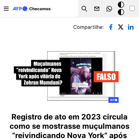
Pular para o conteúdo principal
Modo
Checamos
Search
escuro
Abas primárias
Compartilhe:
Registro de ato em 2023 circula
como se mostrasse muçulmanos
“reivindicando Nova York” após