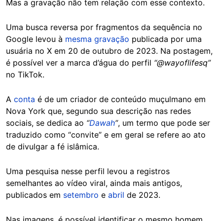
Mas a gravação não tem relação com esse contexto.
Uma busca reversa por fragmentos da sequência no
Google levou à
mesma gravação
publicada por uma
usuária no X em 20 de outubro de 2023. Na postagem,
é possível ver a marca d’água do perfil
“@wayoflifesq”
no TikTok.
A
conta
é de um criador de conteúdo muçulmano em
Nova York que, segundo sua descrição nas redes
sociais, se dedica ao
“
Dawah
”
, um termo que pode ser
traduzido como “convite” e em geral se refere ao ato
de divulgar a fé islâmica.
Uma pesquisa nesse perfil levou a registros
semelhantes ao vídeo viral, ainda mais antigos,
publicados em
setembro
e
abril
de 2023.
Nas imagens, é possível identificar o mesmo homem