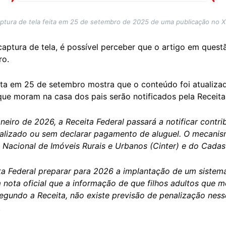
ptura de tela feita em 25 de setembro de 2025 de uma publicação no X 
 captura de tela, é possível perceber que o artigo em questã
ro.
ta em 25 de setembro mostra que o conteúdo foi atualizad
s que moram na casa dos pais serão notificados pela Receit
janeiro de 2026, a Receita Federal passará a notificar cont
alizado ou sem declarar pagamento de aluguel. O mecanismo 
acional de Imóveis Rurais e Urbanos (Cinter) e do Cadastro
ita Federal preparar para 2026 a implantação de um siste
 nota oficial que a informação de que filhos adultos que 
Segundo a Receita, não existe previsão de penalização ness
.