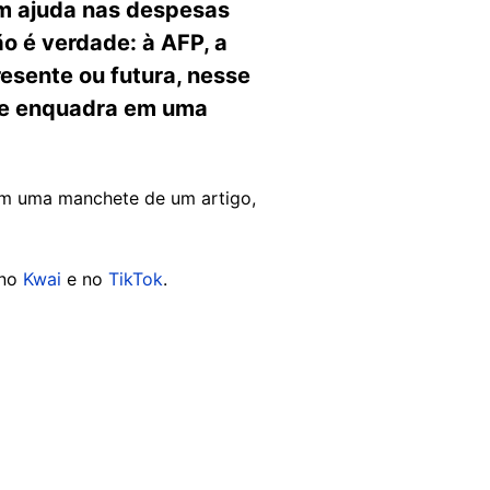
m ajuda nas despesas
ão é verdade: à AFP, a
esente ou futura, nesse
 se enquadra em uma
 em uma manchete de um artigo,
 no
Kwai
e no
TikTok
.