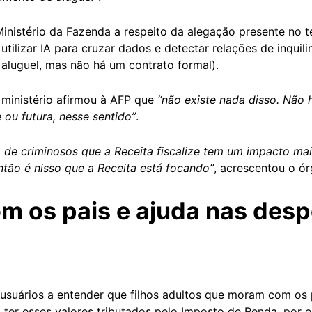
nistério da Fazenda a respeito da alegação presente no t
utilizar IA para cruzar dados e detectar relações de inquili
aluguel, mas não há um contrato formal).
 ministério afirmou à AFP que
“não existe nada disso. Não 
ou futura, nesse sentido”
.
io de criminosos que a Receita fiscalize tem um impacto ma
 então é nisso que a Receita está focando”
, acrescentou o ór
 os pais e ajuda nas desp
 usuários a entender que filhos adultos que moram com os
ter esses valores tributados pelo Imposto de Renda, por