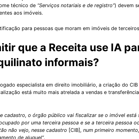
nome técnico de
“Serviços notariais e de registro”
) devem se
entes aos imóveis.
ificação para pessoas que moram em imóveis de terceiros
tir que a Receita use IA par
quilinato informais?
vogado especialista em direito imobiliário, a criação do CI
scalização está muito mais atrelada a vendas e transferênc
 cadastro, o órgão público vai fiscalizar se o imóvel est
 ocupado por uma terceira pessoa e se a terceira pessoa oc
ntão não vejo, nesse cadastro
[CIB]
, num primeiro momento,
amento de aluguel”
.