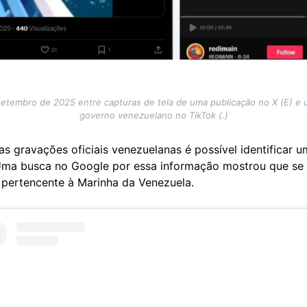
etembro de 2025 entre capturas de tela de uma publicação no X (E) e
governo venezuelano no TikTok (.)
as gravações oficiais venezuelanas é possível identificar u
ma busca no Google por essa informação mostrou que se t
, pertencente à Marinha da Venezuela.