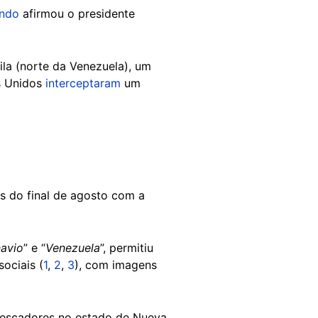
ndo
afirmou o presidente
hila (norte da Venezuela), um
os Unidos
interceptaram
um
s do final de agosto com a
navio
” e “
Venezuela
”, permitiu
ociais (
1
,
2
,
3
), com imagens
 pescadores no estado de Nueva