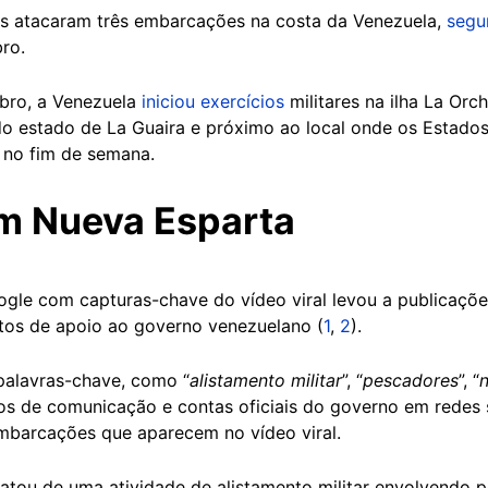
s atacaram três embarcações na costa da Venezuela,
segu
ro.
bro, a Venezuela
iniciou exercícios
militares na ilha La Orc
s do estado de La Guaira e próximo ao local onde os Estad
s no fim de semana.
m Nueva Esparta
gle com capturas-chave do vídeo viral levou a publicaçõe
os de apoio ao governo venezuelano (
1
,
2
).
alavras-chave, como “
alistamento militar
”, “
pescadores
”, “
os de comunicação e contas oficiais do governo em redes s
embarcações que aparecem no vídeo viral.
ratou de uma atividade de alistamento militar envolvendo