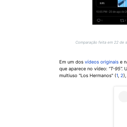
Comparação feita em 22 de s
Em um dos
vídeos originais
e n
que aparece no vídeo:
“T-95”.
U
multiuso "Los Hermanos" (
1
,
2
)