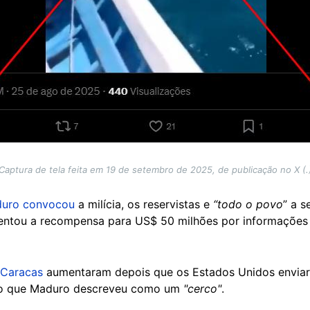
Captura de tela feita em 19 de setembro de 2025, de publicação no X (.
uro convocou
a milícia, os reservistas e
“todo o povo
” a s
entou a recompensa para US$ 50 milhões por informações
 Caracas
aumentaram depois que os Estados Unidos envia
, o que Maduro descreveu como um
"cerco"
.