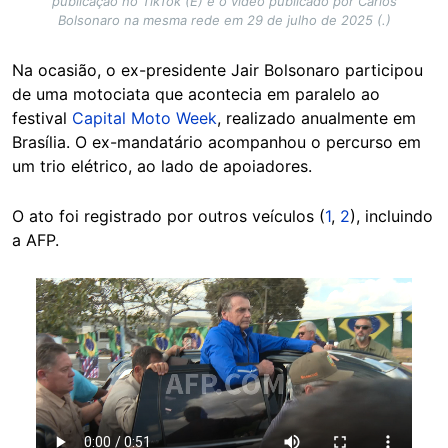
publicação no TikTok (E) e o vídeo publicado por Carlos
Bolsonaro na mesma rede em 29 de julho de 2025 (.)
Na ocasião, o ex-presidente Jair Bolsonaro participou
de uma motociata que acontecia em paralelo ao
festival
Capital Moto Week
, realizado anualmente em
Brasília. O ex-mandatário acompanhou o percurso em
um trio elétrico, ao lado de apoiadores.
O ato foi registrado por outros veículos (
1
,
2
), incluindo
a AFP.