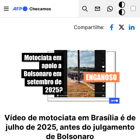
Pular para o conteúdo principal
Modo
Checamos
Search
escuro
Abas primárias
Compartilhe:
Vídeo de motociata em Brasília é de
julho de 2025, antes do julgamento
de Bolsonaro