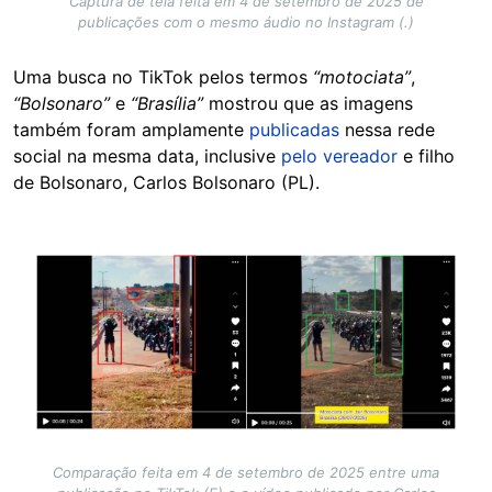
Captura de tela feita em 4 de setembro de 2025 de
publicações com o mesmo áudio no Instagram (.)
Uma busca no TikTok pelos termos
“motociata”
,
“Bolsonaro”
e
“Brasília”
mostrou que as imagens
também foram amplamente
publicadas
nessa rede
social na mesma data, inclusive
pelo vereador
e filho
de Bolsonaro, Carlos Bolsonaro (PL).
Image
Comparação feita em 4 de setembro de 2025 entre uma