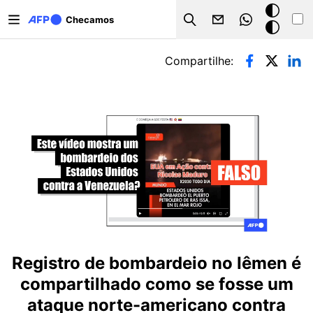
Pular para o conteúdo principal
Modo
Checamos
Search
escuro
Abas primárias
Compartilhe:
Registro de bombardeio no Iêmen é
compartilhado como se fosse um
ataque norte-americano contra