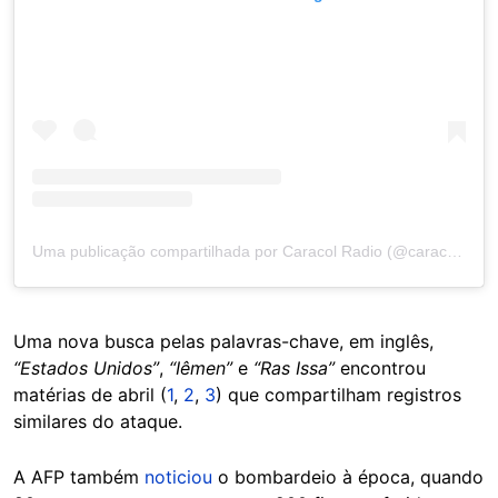
Uma publicação compartilhada por Caracol Radio (@caracolradio)
Uma nova busca pelas palavras-chave, em inglês,
“Estados Unidos”
,
“Iêmen”
e
“Ras Issa”
encontrou
matérias de abril (
1
,
2
,
3
) que compartilham registros
similares do ataque.
A AFP também
noticiou
o bombardeio à época, quando