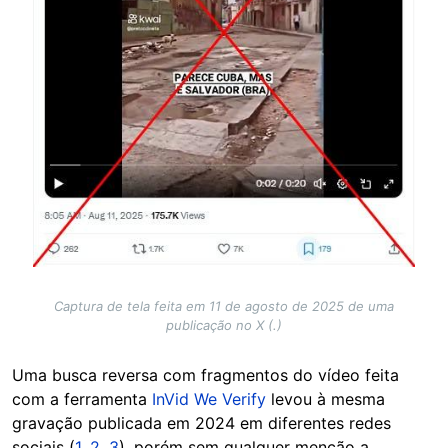
Captura de tela feita em 11 de agosto de 2025 de uma
publicação no X (.)
Uma busca reversa com fragmentos do vídeo feita
com a ferramenta
InVid We Verify
levou à mesma
gravação publicada em 2024 em diferentes redes
sociais (
1
,
2
,
3
), porém sem qualquer menção a