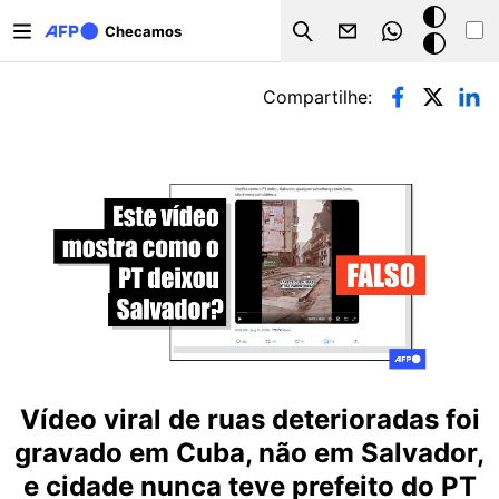
Pular para o conteúdo principal
Modo
Checamos
Search
escuro
Abas primárias
Compartilhe:
Vídeo viral de ruas deterioradas foi
gravado em Cuba, não em Salvador,
e cidade nunca teve prefeito do PT