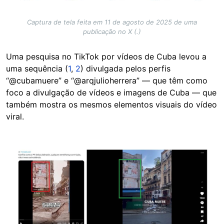
Captura de tela feita em 11 de agosto de 2025 de uma
publicação no X (.)
Uma pesquisa no TikTok por vídeos de Cuba levou a
uma sequência (
1
,
2
) divulgada pelos perfis
“@cubamuere” e “@arqjulioherrera” — que têm como
foco a divulgação de vídeos e imagens de Cuba — que
também mostra os mesmos elementos visuais do vídeo
viral.
Image