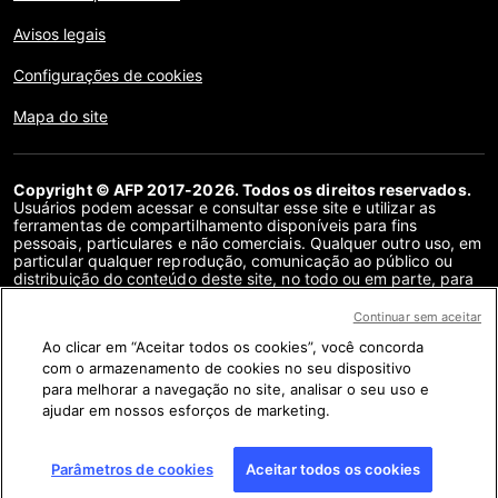
Avisos legais
Configurações de cookies
Mapa do site
Copyright © AFP 2017-2026. Todos os direitos reservados.
Usuários podem acessar e consultar esse site e utilizar as
ferramentas de compartilhamento disponíveis para fins
pessoais, particulares e não comerciais. Qualquer outro uso, em
particular qualquer reprodução, comunicação ao público ou
distribuição do conteúdo deste site, no todo ou em parte, para
qualquer outro fim e/ou por qualquer outro meio, sem um
contrato de licença específico assinado com a AFP, é
Continuar sem aceitar
estritamente proibido. Os objetos descritos ou incluídos por
Ao clicar em “Aceitar todos os cookies”, você concorda
meio de links no conteúdo de verificação de fatos são
fornecidos na medida necessária para a correta compreensão
com o armazenamento de cookies no seu dispositivo
da checagem da informação em questão. A AFP não obteve
para melhorar a navegação no site, analisar o seu uso e
qualquer direito dos autores ou detentores dos direitos autorais
ajudar em nossos esforços de marketing.
deste conteúdo de terceiros e não terá nenhuma
responsabilidade a esse respeito. A AFP e seu logotipo são
marcas registradas.
Parâmetros de cookies
Aceitar todos os cookies