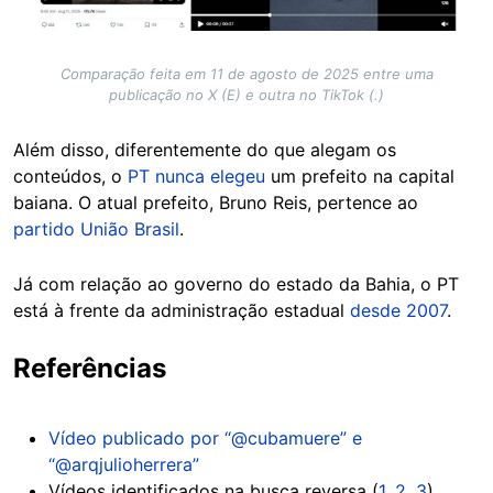
Comparação feita em 11 de agosto de 2025 entre uma
publicação no X (E) e outra no TikTok (.)
Além disso, diferentemente do que alegam os
conteúdos, o
PT nunca elegeu
um prefeito na capital
baiana. O atual prefeito, Bruno Reis, pertence ao
partido União Brasil
.
Já com relação ao governo do estado da Bahia, o PT
está à frente da administração estadual
desde 2007
.
Referências
Vídeo publicado por “@cubamuere” e
“@arqjulioherrera”
Vídeos identificados na busca reversa (
1
,
2
,
3
)