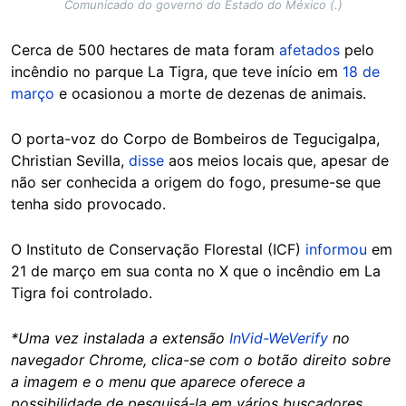
Comunicado do governo do Estado do México (.)
Cerca de 500 hectares de mata foram
afetados
pelo
incêndio no parque La Tigra, que teve início em
18 de
março
e ocasionou a morte de dezenas de animais.
O porta-voz do Corpo de Bombeiros de Tegucigalpa,
Christian Sevilla,
disse
aos meios locais que, apesar de
não ser conhecida a origem do fogo, presume-se que
tenha sido provocado.
O Instituto de Conservação Florestal (ICF)
informou
em
21 de março em sua conta no X que o incêndio em La
Tigra foi controlado.
*Uma vez instalada a extensão
InVid-WeVerify
no
navegador Chrome, clica-se com o botão direito sobre
a imagem e o menu que aparece oferece a
possibilidade de pesquisá-la em vários buscadores.