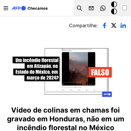
Pular para o conteúdo principal
Modo
Checamos
Search
escuro
Abas primárias
Compartilhe:
Vídeo de colinas em chamas foi
gravado em Honduras, não em um
incêndio florestal no México