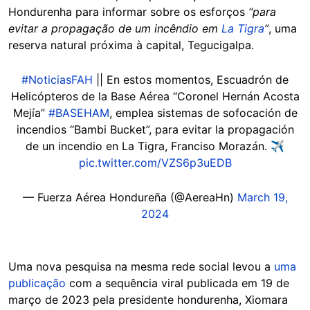
Hondurenha para informar sobre os esforços
“para
evitar a propagação de um incêndio em
La Tigra
”
, uma
reserva natural próxima à capital, Tegucigalpa.
#NoticiasFAH
|| En estos momentos, Escuadrón de
Helicópteros de la Base Aérea “Coronel Hernán Acosta
Mejía”
#BASEHAM
, emplea sistemas de sofocación de
incendios “Bambi Bucket”, para evitar la propagación
de un incendio en La Tigra, Franciso Morazán. ✈️
pic.twitter.com/VZS6p3uEDB
— Fuerza Aérea Hondureña (@AereaHn)
March 19,
2024
Uma nova pesquisa na mesma rede social levou a
uma
publicação
com a sequência viral publicada em 19 de
março de 2023 pela presidente hondurenha, Xiomara