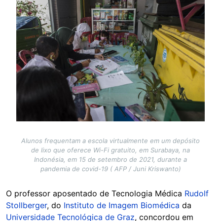
Image
Alunos frequentam a escola virtualmente em um depósito
de lixo que oferece Wi-Fi gratuito, em Surabaya, na
Indonésia, em 15 de setembro de 2021, durante a
pandemia de covid-19 ( AFP / Juni Kriswanto)
O professor aposentado de Tecnologia Médica
Rudolf
Stollberger
, do
Instituto de Imagem Biomédica
da
Universidade Tecnológica de Graz
, concordou em