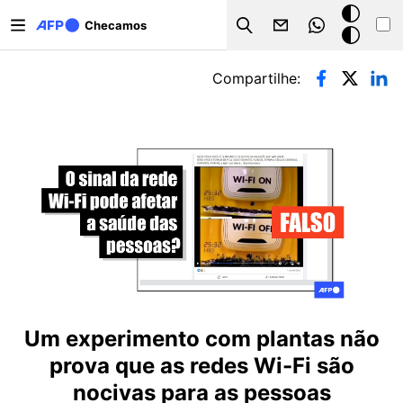
Pular para o conteúdo principal
Modo
Checamos
Search
escuro
Abas primárias
Compartilhe:
Um experimento com plantas não
prova que as redes Wi-Fi são
nocivas para as pessoas