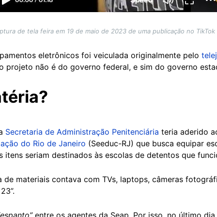
ptura de tela feira em 19 de maio de 2023 de uma publicação no TikTok (
ipamentos eletrônicos foi veiculada originalmente pelo
tele
o projeto não é do governo federal, e sim do governo esta
téria?
 a
Secretaria de Administração Penitenciária
teria aderido a
cação do Rio de Janeiro
(Seeduc-RJ) que busca equipar es
s itens seriam destinados às escolas de detentos que fun
ta de materiais contava com TVs, laptops, câmeras fotográf
 23”.
espanto”
entre os agentes da Seap. Por isso, no último dia