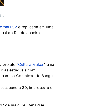
 .)
jornal RJ2
e replicada em uma
dual do Rio de Janeiro.
o projeto “
Cultura Maker
”, uma
colas estaduais com
cionam no Complexo de Bangu.
icas, caneta 3D, impressora e
 17 de maio, 50 itens que