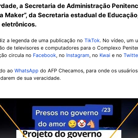
erdade, a Secretaria de Administração Penitenc
ra Maker”, da Secretaria estadual de Educação
eletrônicos.
 diz a legenda de uma publicação no
TikTok
. No vídeo, um 
ão de televisores e computadores para o Complexo Peniten
ção circula no
Facebook
, no
Instagram
, no
Kwai
e no
Twitte
ado ao
WhatsApp
do AFP Checamos, para onde os usuários
vidarem de sua veracidade.