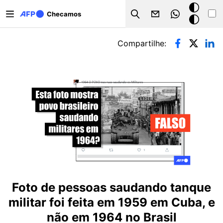
Pular para o conteúdo principal
Modo
Checamos
Search
escuro
Abas primárias
Compartilhe:
Foto de pessoas saudando tanque
militar foi feita em 1959 em Cuba, e
não em 1964 no Brasil