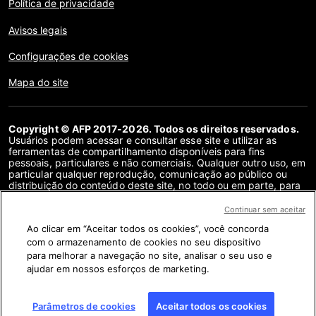
Política de privacidade
Avisos legais
Configurações de cookies
Mapa do site
Copyright © AFP 2017-2026. Todos os direitos reservados.
Usuários podem acessar e consultar esse site e utilizar as
ferramentas de compartilhamento disponíveis para fins
pessoais, particulares e não comerciais. Qualquer outro uso, em
particular qualquer reprodução, comunicação ao público ou
distribuição do conteúdo deste site, no todo ou em parte, para
qualquer outro fim e/ou por qualquer outro meio, sem um
contrato de licença específico assinado com a AFP, é
Continuar sem aceitar
estritamente proibido. Os objetos descritos ou incluídos por
Ao clicar em “Aceitar todos os cookies”, você concorda
meio de links no conteúdo de verificação de fatos são
fornecidos na medida necessária para a correta compreensão
com o armazenamento de cookies no seu dispositivo
da checagem da informação em questão. A AFP não obteve
para melhorar a navegação no site, analisar o seu uso e
qualquer direito dos autores ou detentores dos direitos autorais
ajudar em nossos esforços de marketing.
deste conteúdo de terceiros e não terá nenhuma
responsabilidade a esse respeito. A AFP e seu logotipo são
marcas registradas.
Parâmetros de cookies
Aceitar todos os cookies