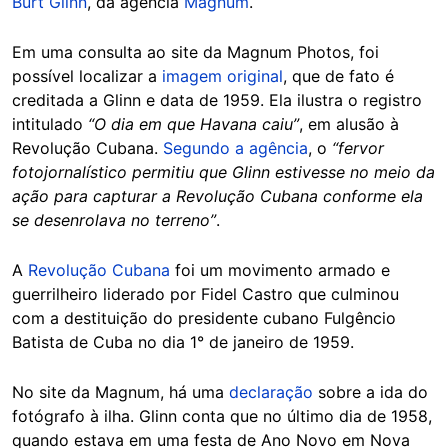
Burt Glinn
, da agência
Magnum
.
Em uma consulta ao site da Magnum Photos, foi
possível localizar a
imagem original
, que de fato é
creditada a Glinn e data de 1959. Ela ilustra o registro
intitulado
“O dia em que Havana caiu”
, em alusão à
Revolução Cubana.
Segundo a agência
, o
“fervor
fotojornalístico permitiu que Glinn estivesse no meio da
ação para capturar a Revolução Cubana conforme ela
se desenrolava no terreno”
.
A
Revolução Cubana
foi um movimento armado e
guerrilheiro liderado por Fidel Castro que culminou
com a destituição do presidente cubano Fulgêncio
Batista de Cuba no dia 1° de janeiro de 1959.
No site da Magnum, há uma
declaração
sobre a ida do
fotógrafo à ilha. Glinn conta que no último dia de 1958,
quando estava em uma festa de Ano Novo em Nova