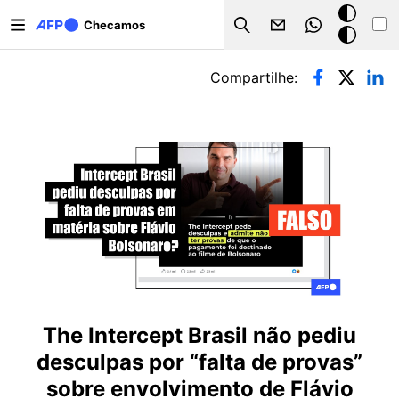
Pular para o conteúdo principal
Modo
Checamos
Search
escuro
Abas primárias
Compartilhe:
The Intercept Brasil não pediu
desculpas por “falta de provas”
sobre envolvimento de Flávio