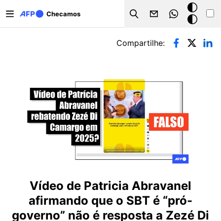
Pular para o conteúdo principal
Modo
Checamos
Search
escuro
Abas primárias
Compartilhe:
Vídeo de Patricia Abravanel
afirmando que o SBT é “pró-
governo” não é resposta a Zezé Di