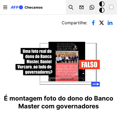
Pular para o conteúdo principal
Modo
Checamos
Search
escuro
Abas primárias
Compartilhe:
É montagem foto do dono do Banco
Master com governadores