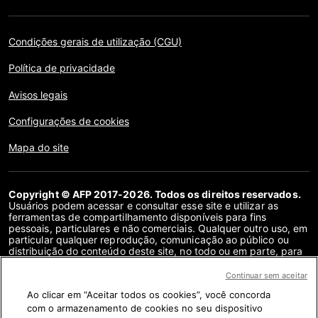
Condições gerais de utilização (CGU)
Política de privacidade
Avisos legais
Configurações de cookies
Mapa do site
Copyright © AFP 2017-2026. Todos os direitos reservados.
Usuários podem acessar e consultar esse site e utilizar as
ferramentas de compartilhamento disponíveis para fins
pessoais, particulares e não comerciais. Qualquer outro uso, em
particular qualquer reprodução, comunicação ao público ou
distribuição do conteúdo deste site, no todo ou em parte, para
qualquer outro fim e/ou por qualquer outro meio, sem um
contrato de licença específico assinado com a AFP, é
Continuar sem aceitar
estritamente proibido. Os objetos descritos ou incluídos por
Ao clicar em “Aceitar todos os cookies”, você concorda
meio de links no conteúdo de verificação de fatos são
fornecidos na medida necessária para a correta compreensão
com o armazenamento de cookies no seu dispositivo