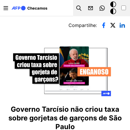
Pular para o conteúdo principal
Modo
Checamos
Search
escuro
Abas primárias
Compartilhe:
Governo Tarcísio não criou taxa
sobre gorjetas de garçons de São
Paulo