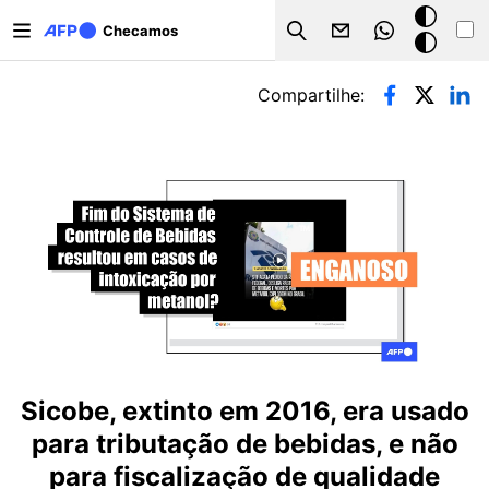
Pular para o conteúdo principal
Modo
Checamos
Search
escuro
Abas primárias
Compartilhe:
Sicobe, extinto em 2016, era usado
para tributação de bebidas, e não
para fiscalização de qualidade