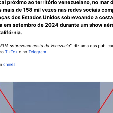
al próximo ao território venezuelano, no mar 
s mais de 158 mil vezes nas redes sociais co
ças dos Estados Unidos sobrevoando a costa 
eita em setembro de 2024 durante um show aére
lifórnia.
 EUA sobrevoam costa da Venezuela”
, diz uma das public
 no
TikTok
e no
Telegram
.
em
chinês
.