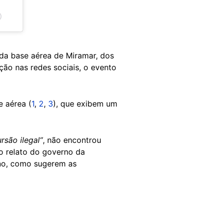
)
 da base aérea de Miramar, dos
ão nas redes sociais, o evento
e aérea (
1
,
2
,
3
), que exibem um
ursão ilegal”
, não encontrou
o relato do governo da
ano, como sugerem as