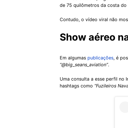
de 75 quilômetros da costa do 
Contudo, o vídeo viral não mo
Show aéreo na
Em algumas
publicações
, é po
“@big_seans_aviation”
.
Uma consulta a esse perfil no
hashtags como
“Fuzileiros Nava