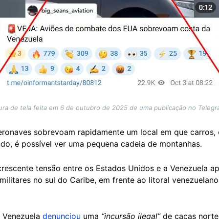
ura de tela feita em 6 de outubro de 2025 de uma publicação no Telegra
aeronaves sobrevoam rapidamente um local em que carros, 
do, é possível ver uma pequena cadeia de montanhas.
crescente tensão entre os Estados Unidos e a Venezuela 
itares no sul do Caribe, em frente ao litoral venezuelano, 
a Venezuela
denunciou
uma
“incursão ilegal”
de caças norte