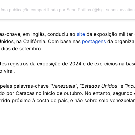
Uma publicação compartilhada por Sean Phillips (@big_seans_aviation
as-chave, em inglês, conduziu ao
site
da exposição militar
Unidos, na Califórnia. Com base nas
postagens
da organizaç
 dias de setembro.
es registros da exposição de 2024 e de exercícios na bas
 viral.
 pelas palavras-chave
“Venezuela”
,
“Estados Unidos”
e
“inc
o por Caracas no início de outubro. No entanto, segundo 
orrido próximo à costa do país, e não sobre solo venezuel