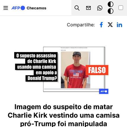
Pular para o conteúdo principal
Modo
Checamos
Search
escuro
Abas primárias
Compartilhe:
Imagem do suspeito de matar
Charlie Kirk vestindo uma camisa
pró-Trump foi manipulada