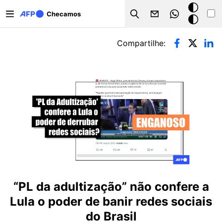
Pular para o conteúdo principal
Modo
Checamos
Search
escuro
Abas primárias
Compartilhe:
“PL da adultização” não confere a
Lula o poder de banir redes sociais
do Brasil